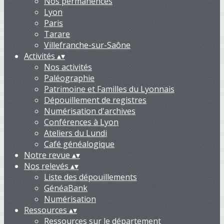
Nos permanences
Lyon
Paris
Tarare
Villefranche-sur-Saône
Activités
▴
▾
Nos activités
Paléographie
Patrimoine et Familles du Lyonnais
Dépouillement de registres
Numérisation d'archives
Conférences à Lyon
Ateliers du Lundi
Café généalogique
Notre revue
▴
▾
Nos relevés
▴
▾
Liste des dépouillements
GénéaBank
Numérisation
Ressources
▴
▾
Ressources sur le département