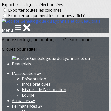
Exporter les lignes sélectionnées
Exporter toutes les colonnes
Exporter uniquement les colonnes affichées
Menu
Ajoutez un logo, un bouton, des réseaux sociaux
Cliquez pour éditer
L'association
▴
▾
Présentation
Infos pratiques
Histoire de l'association
Equipe
Actualités
▴
▾
Permanences
▴
▾