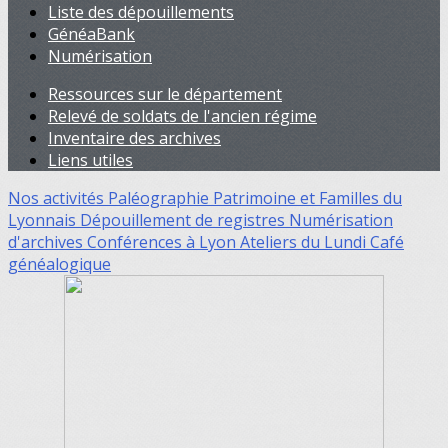
Liste des dépouillements
GénéaBank
Numérisation
Ressources sur le département
Relevé de soldats de l'ancien régime
Inventaire des archives
Liens utiles
Nos activités
Paléographie
Patrimoine et Familles du
Lyonnais
Dépouillement de registres
Numérisation
d'archives
Conférences à Lyon
Ateliers du Lundi
Café
généalogique