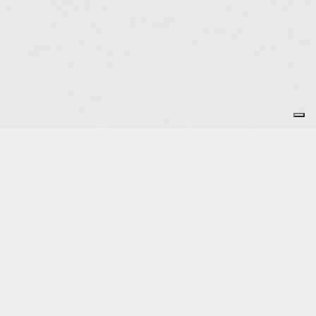
Je m'abonne à la newsletter
OK
Plan du site
Licences
Mentions légales
CGUV
Paramétrer vos cookies
Se connecter