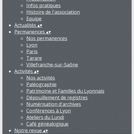
Infos pratiques
Histoire de l'association
Equipe
Actualités
▴
▾
Permanences
▴
▾
Nos permanences
Lyon
Paris
Tarare
Villefranche-sur-Saône
Activités
▴
▾
Nos activités
Paléographie
Patrimoine et Familles du Lyonnais
Dépouillement de registres
Numérisation d'archives
Conférences à Lyon
Ateliers du Lundi
Café généalogique
Notre revue
▴
▾