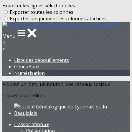
Exporter les lignes sélectionnées
Exporter toutes les colonnes
Exporter uniquement les colonnes affichées
Menu
<
>
Liste des dépouillements
GénéaBank
Numérisation
Ajoutez un logo, un bouton, des réseaux sociaux
Cliquez pour éditer
L'association
▴
▾
Présentation