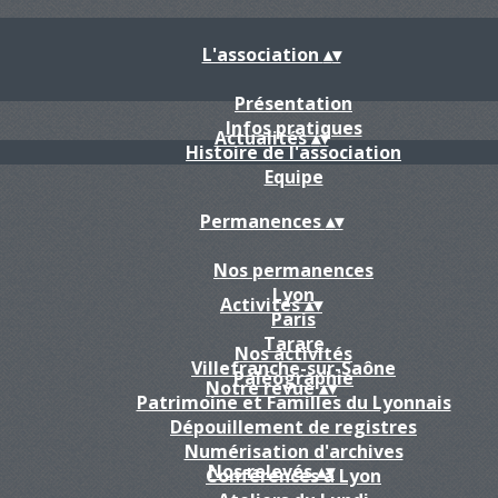
L'association
▴
▾
Présentation
Infos pratiques
Actualités
▴
▾
Histoire de l'association
Equipe
Permanences
▴
▾
Nos permanences
Lyon
Activités
▴
▾
Paris
Tarare
Nos activités
Villefranche-sur-Saône
Paléographie
Notre revue
▴
▾
Patrimoine et Familles du Lyonnais
Dépouillement de registres
Numérisation d'archives
Nos relevés
▴
▾
Conférences à Lyon