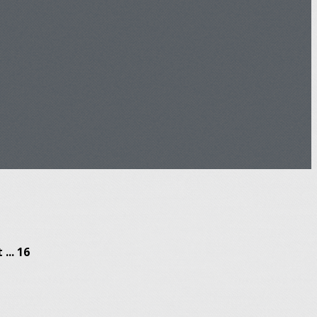
... 16