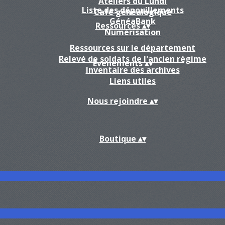
Ateliers du Lundi
Liste des dépouillements
Café généalogique
GénéaBank
Ressources
▴
▾
Numérisation
Ressources sur le département
Relevé de soldats de l'ancien régime
Evènements
▴
▾
Inventaire des archives
Liens utiles
Nous rejoindre
▴
▾
Boutique
▴
▾