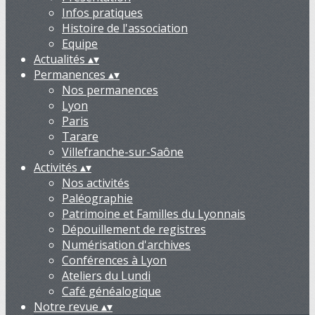
Infos pratiques
Histoire de l'association
Equipe
Actualités
▴
▾
Permanences
▴
▾
Nos permanences
Lyon
Paris
Tarare
Villefranche-sur-Saône
Activités
▴
▾
Nos activités
Paléographie
Patrimoine et Familles du Lyonnais
Dépouillement de registres
Numérisation d'archives
Conférences à Lyon
Ateliers du Lundi
Café généalogique
Notre revue
▴
▾