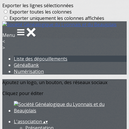
Exporter les lignes sélectionnées
Exporter toutes les colonnes
Exporter uniquement les colonnes affichées
Menu
<
>
Liste des dépouillements
GénéaBank
Numérisation
Ajoutez un logo, un bouton, des réseaux sociaux
Cliquez pour éditer
L'association
▴
▾
Présentation