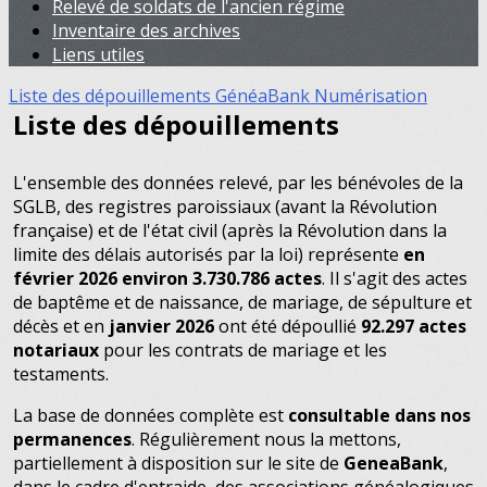
Relevé de soldats de l'ancien régime
Inventaire des archives
Liens utiles
Liste des dépouillements
GénéaBank
Numérisation
Liste des dépouillements
L'ensemble des données relevé, par les bénévoles de la
SGLB, des registres paroissiaux (avant la Révolution
française) et de l'état civil (après la Révolution dans la
limite des délais autorisés par la loi) représente
en
février 2026 environ 3.730.786 actes
. Il s'agit des actes
de baptême et de naissance, de mariage, de sépulture et
décès et en
janvier 2026
ont été dépoullié
92.297 actes
notariaux
pour les contrats de mariage et les
testaments.
La base de données complète est
consultable dans nos
permanences
. Régulièrement nous la mettons,
partiellement à disposition sur le site de
GeneaBank
,
dans le cadre d'entraide des associations généalogiques