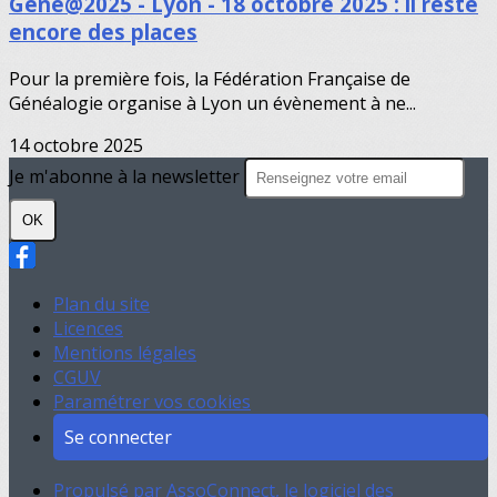
Gene@2025 - Lyon - 18 octobre 2025 : il reste
encore des places
Pour la première fois, la Fédération Française de
Généalogie organise à Lyon un évènement à ne...
14 octobre 2025
Je m'abonne à la newsletter
OK
Plan du site
Licences
Mentions légales
CGUV
Paramétrer vos cookies
Se connecter
Propulsé par AssoConnect, le logiciel des