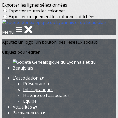
Exporter les lignes sélectionnées
Exporter toutes les colonnes
Exporter uniquement les colonnes affichées
Menu
Ajoutez un logo, un bouton, des réseaux sociaux
Cliquez pour éditer
L'association
▴
▾
Présentation
Infos pratiques
Histoire de l'association
Equipe
Actualités
▴
▾
Permanences
▴
▾