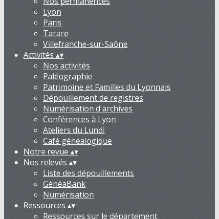
Nos permanences
Lyon
Paris
Tarare
Villefranche-sur-Saône
Activités
▴
▾
Nos activités
Paléographie
Patrimoine et Familles du Lyonnais
Dépouillement de registres
Numérisation d'archives
Conférences à Lyon
Ateliers du Lundi
Café généalogique
Notre revue
▴
▾
Nos relevés
▴
▾
Liste des dépouillements
GénéaBank
Numérisation
Ressources
▴
▾
Ressources sur le département