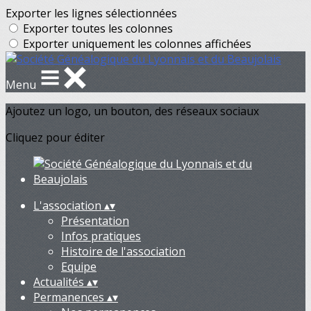
Exporter les lignes sélectionnées
Exporter toutes les colonnes
Exporter uniquement les colonnes affichées
Menu
Ajoutez un logo, un bouton, des réseaux sociaux
Cliquez pour éditer
L'association
▴
▾
Présentation
Infos pratiques
Histoire de l'association
Equipe
Actualités
▴
▾
Permanences
▴
▾