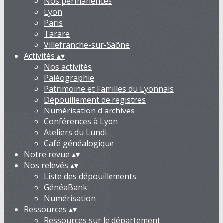
Nos permanences
Lyon
Paris
Tarare
Villefranche-sur-Saône
Activités
▴
▾
Nos activités
Paléographie
Patrimoine et Familles du Lyonnais
Dépouillement de registres
Numérisation d'archives
Conférences à Lyon
Ateliers du Lundi
Café généalogique
Notre revue
▴
▾
Nos relevés
▴
▾
Liste des dépouillements
GénéaBank
Numérisation
Ressources
▴
▾
Ressources sur le département